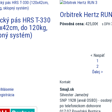
Orbitrek Hertz RUN
cký pás HRS T-330
Pôvodná cena:
425,00€
s DPH
x42cm, do 120kg,
pný systém)
< Naspäť
1
2
Ďalej >
Kontakt
ihlásenie
Smajl.sk
gistrácia
Silvester Jamečný
SNP 1928 (areál OSBD) - osobný
po telefonickom dohovore
017 07 Považská Bystrica