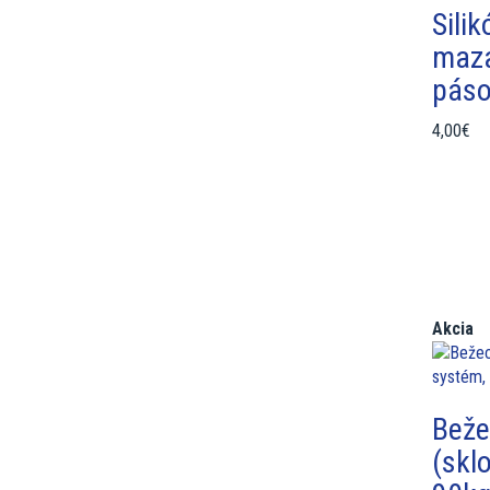
Sili
maza
pás
4,00€
Akcia
Beže
(skl