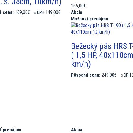
, š. 38cm, 10km/h)
165,00€
 cena:
169,00€
149,00€
Akcia
s DPH
Možnosť prenájmu
Bežecký pás HRS T
( 1,5 HP, 40x110cm
km/h)
Pôvodná cena:
249,00€
s DPH
ť prenájmu
Akcia