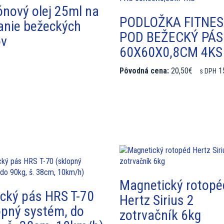
kónový olej 25ml na
PODLOŽKA FITNES
nie bežeckých
POD BEŽECKÝ PÁS
ov
60X60X0,8CM 4KS
Pôvodná cena:
20,50€
1
s DPH
Magnetický rotopé
cký pás HRS T-70
Hertz Sirius 2
opný systém, do
zotrvačník 6kg