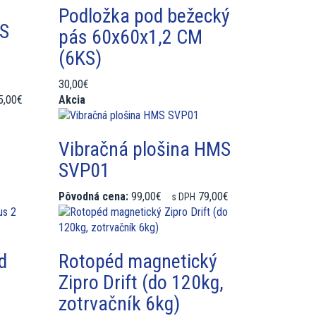
Podložka pod bežecký
S
pás 60x60x1,2 CM
(6KS)
30,00€
5,00€
Akcia
Vibračná plošina HMS
SVP01
Pôvodná cena:
99,00€
79,00€
s DPH
d
Rotopéd magnetický
Zipro Drift (do 120kg,
zotrvačník 6kg)