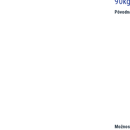
90kg
Pôvodná
Možnos