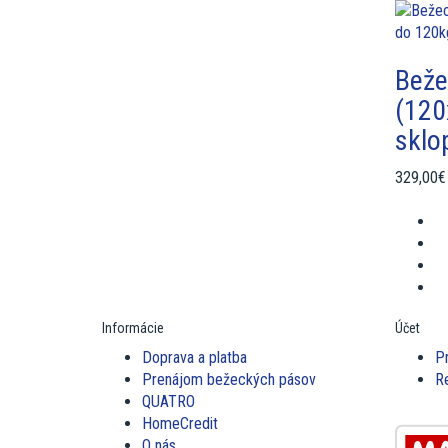
Beže
(120
sklo
329,00€
Informácie
Účet
Doprava a platba
Pr
Prenájom bežeckých pásov
Re
QUATRO
HomeCredit
O nás