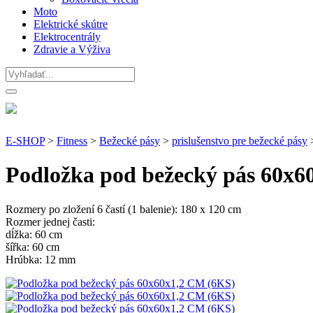
Moto
Elektrické skútre
Elektrocentrály
Zdravie a Výživa
E-SHOP
>
Fitness
>
Bežecké pásy
>
prislušenstvo pre bežecké pásy
Podložka pod bežecký pás 60x6
Rozmery po zložení 6 častí (1 balenie): 180 x 120 cm
Rozmer jednej časti:
dĺžka: 60 cm
šířka: 60 cm
Hrúbka: 12 mm