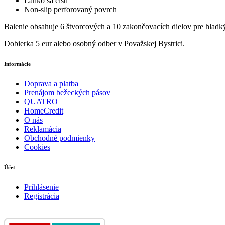
Ľahko sa čistí
Non-slip perforovaný povrch
Balenie obsahuje 6 štvorcových a 10 zakončovacích dielov pre hladk
Dobierka 5 eur alebo osobný odber v Považskej Bystrici.
Informácie
Doprava a platba
Prenájom bežeckých pásov
QUATRO
HomeCredit
O nás
Reklamácia
Obchodné podmienky
Cookies
Účet
Prihlásenie
Registrácia