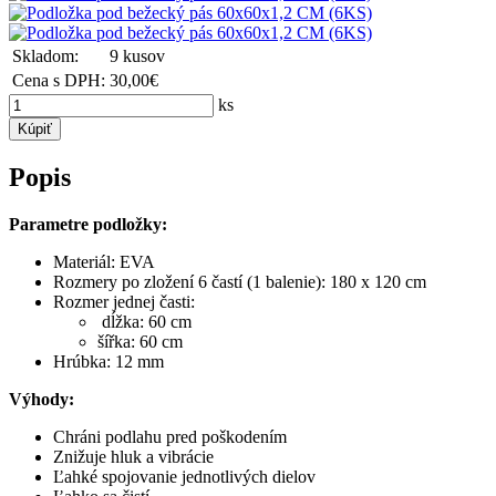
Skladom:
9 kusov
Cena s DPH:
30,00€
ks
Kúpiť
Popis
Parametre podložky:
Materiál: EVA
Rozmery po zložení 6 častí (1 balenie): 180 x 120 cm
Rozmer jednej časti:
dĺžka: 60 cm
šířka: 60 cm
Hrúbka: 12 mm
Výhody:
Chráni podlahu pred poškodením
Znižuje hluk a vibrácie
Ľahké spojovanie jednotlivých dielov