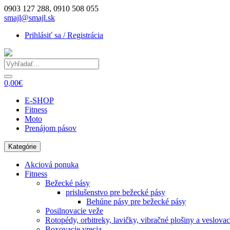
0903 127 288, 0910 508 055
smajl@smajl.sk
Prihlásiť sa / Registrácia
0,00€
E-SHOP
Fitness
Moto
Prenájom pásov
Kategórie
Akciová ponuka
Fitness
Bežecké pásy
prislušenstvo pre bežecké pásy
Behúne pásy pre bežecké pásy
Posilnovacie veže
Rotopédy, orbitreky, lavičky, vibračné plošiny a veslovac
Boxovacie vrecia