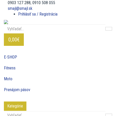
0903 127 288, 0910 508 055
smajl@smajl.sk
Prihlásiť sa / Registrácia
0,00€
E-SHOP
Fitness
Moto
Prenájom pásov
Kategórie