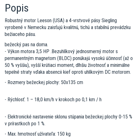
Popis
Robustný motor Leeson (USA) a 4-vrstvové pásy Siegling
vyrobené v Nemecku zaisťujú kvalitnú, tichú a stabilnú prevádzku
bežiaceho pásu.
bežecký pas na doma.
- Výkon motora 3,5 HP .Bezuhlíkový jednosmerný motor s
permanentným magnetom (BLDC) ponúkajú vysokú účinnosť (až o
50 % vyššiu), vyšší krútiaci moment, dlhšiu životnosť a minimálne
tepelné straty vďaka absencii kief oproti uhlíkovým DC motorom.
- Rozmery bežeckej plochy: 50x135 cm
- Rýchlosť: 1 – 18,0 km/h v krokoch po 0,1 km / h
- Elektronické nastavenie sklonu stúpania bežeckej plochy 0-15 %
v prírastkoch po 1 %.
- Max. hmotnosť užívateľa: 150 kg