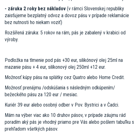
- záruka 2 roky bez nákladov
(v rámci Slovenskej republiky
zaisťujeme bezplatný odvoz a dovoz pásu v prípade reklamácie
bez nutnosti ho niekam voziť)
Rozšířená záruka: 5 rokov na rám, pás je zabalený v krabici od
výroby.
Podložka na tlmenie pod pás +30 eur, silikónový olej 25ml na
mazanie pásu + 4 eur, silíkonový olej 250ml +12 eur.
Možnosť kúpy pásu na splátky cez Quatro alebo Home Credit.
Možnosť prenájmu /odskúšania s následným odkúpením/
bežeckého pásu za 120 eur / mesiac.
Kuriér 39 eur alebo osobný odber v Pov. Bystrici a v Čadci.
Mám na výber viac ako 10 druhov pásov, v prípade záujmu rád
poradím aký pás je vhodný priamo pre Vás alebo pošlem tabuľku s
prehľadom všetkých pásov.