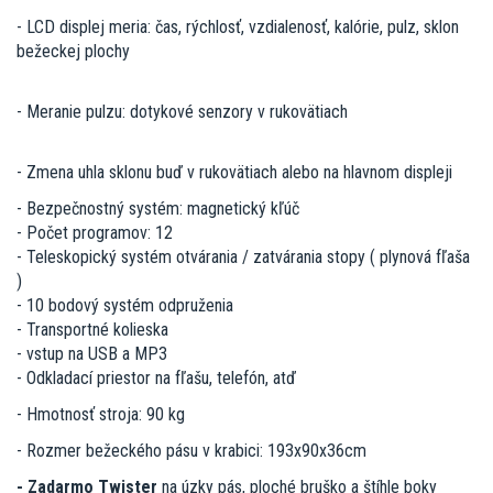
- LCD displej meria: čas, rýchlosť, vzdialenosť, kalórie, pulz, sklon
bežeckej plochy
- Meranie pulzu: dotykové senzory v rukovätiach
- Zmena uhla sklonu buď v rukovätiach alebo na hlavnom displeji
- Bezpečnostný systém: magnetický kľúč
- Počet programov: 12
- Teleskopický systém otvárania / zatvárania stopy ( plynová fľaša
)
- 10 bodový systém odpruženia
- Transportné kolieska
- vstup na USB a MP3
- Odkladací priestor na fľašu, telefón, atď
- Hmotnosť stroja: 90 kg
- Rozmer bežeckého pásu v krabici: 193x90x36cm
- Zadarmo Twister
na úzky pás, ploché bruško a štíhle boky