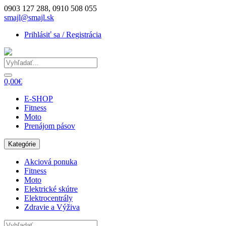
0903 127 288, 0910 508 055
smajl@smajl.sk
Prihlásiť sa / Registrácia
0,00€
E-SHOP
Fitness
Moto
Prenájom pásov
Kategórie
Akciová ponuka
Fitness
Moto
Elektrické skútre
Elektrocentrály
Zdravie a Výživa