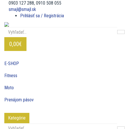
0903 127 288, 0910 508 055
smajl@smajl.sk
Prihlásiť sa / Registrácia
0,00€
E-SHOP
Fitness
Moto
Prenájom pásov
Kategórie