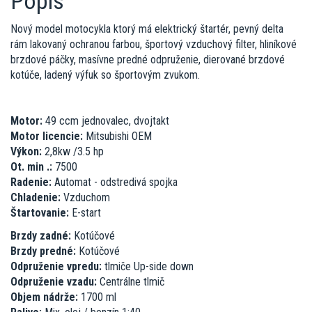
Popis
Nový model motocykla ktorý má elektrický štartér, pevný delta
rám lakovaný ochranou farbou, športový vzduchový filter, hliníkové
brzdové páčky, masívne predné odpruženie, dierované brzdové
kotúče, ladený výfuk so športovým zvukom.
Motor:
49 ccm jednovalec, dvojtakt
Motor licencie:
Mitsubishi OEM
Výkon:
2,8kw /3.5 hp
Ot. min .:
7500
Radenie:
Automat - odstredivá spojka
Chladenie:
Vzduchom
Štartovanie:
E-start
Brzdy zadné:
Kotúčové
Brzdy predné:
Kotúčové
Odpruženie vpredu:
tlmiče Up-side down
Odpruženie vzadu:
Centrálne tlmič
Objem nádrže:
1700 ml