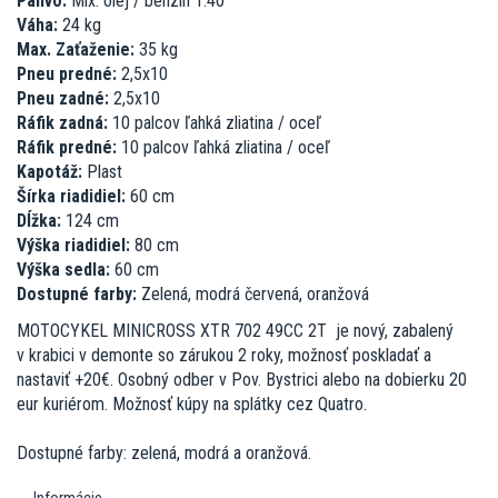
Palivo:
Mix. olej / benzín 1:40
Váha:
24 kg
Max. Zaťaženie:
35 kg
Pneu predné:
2,5x10
Pneu zadné:
2,5x10
Ráfik zadná:
10 palcov ľahká zliatina / oceľ
Ráfik predné:
10 palcov ľahká zliatina / oceľ
Kapotáž:
Plast
Šírka riadidiel:
60 cm
Dĺžka:
124 cm
Výška riadidiel:
80 cm
Výška sedla:
60 cm
Dostupné farby:
Zelená, modrá červená, oranžová
MOTOCYKEL MINICROSS XTR 702 49CC 2T je nový, zabalený
v krabici v demonte so zárukou 2 roky, možnosť poskladať a
nastaviť +20€. Osobný odber v Pov. Bystrici alebo na dobierku 20
eur kuriérom. Možnosť kúpy na splátky cez Quatro.
Dostupné farby: zelená, modrá a oranžová.