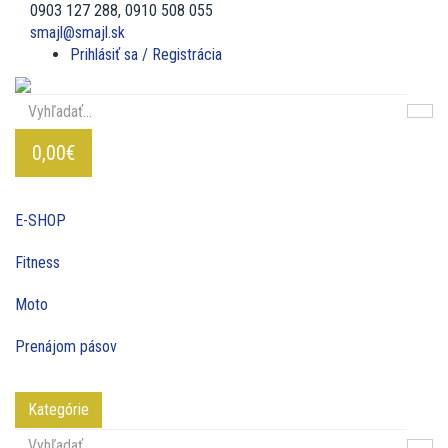
0903 127 288, 0910 508 055
smajl@smajl.sk
Prihlásiť sa / Registrácia
0,00€
E-SHOP
Fitness
Moto
Prenájom pásov
Kategórie