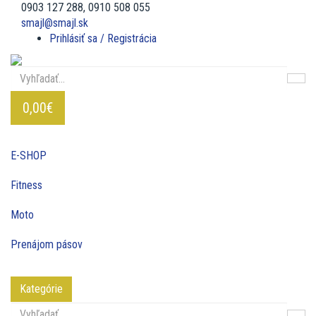
0903 127 288, 0910 508 055
smajl@smajl.sk
Prihlásiť sa / Registrácia
0,00€
E-SHOP
Fitness
Moto
Prenájom pásov
Kategórie