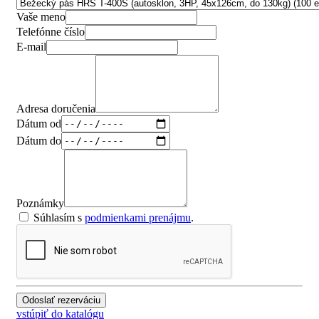
Vaše meno
Telefónne číslo
E-mail
Adresa doručenia
Dátum od
Dátum do
Poznámky
Súhlasím s
podmienkami prenájmu
.
vstúpiť do katalógu